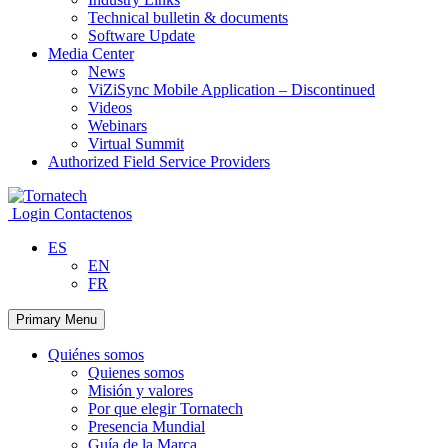
Technical bulletin & documents
Software Update
Media Center
News
ViZiSync Mobile Application – Discontinued
Videos
Webinars
Virtual Summit
Authorized Field Service Providers
Skip
to
Login
Contactenos
content
ES
EN
FR
Primary Menu
Quiénes somos
Quienes somos
Misión y valores
Por que elegir Tornatech
Presencia Mundial
Guía de la Marca