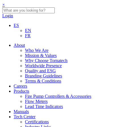
×
Login
ES
EN
FR
About
Who We Are
Mission & Values
Why Choose Tornatech
Worldwide Presence
Quality and ESG
Branding Guidelines
Terms & Conditions
Careers
Products
Fire Pump Controllers & Accessories
Flow Meters
Lead Time Indicators
Manuals
Tech Center
Certifications
Industry Links