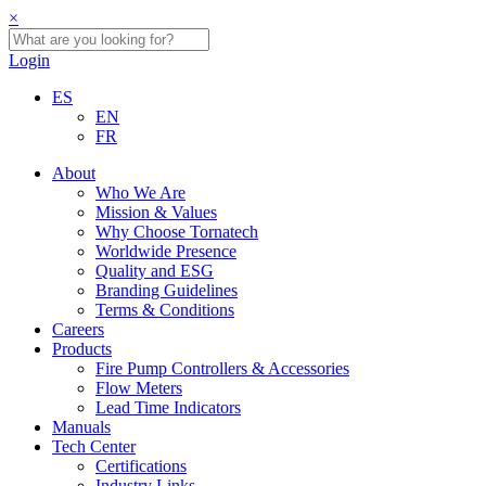
×
Login
ES
EN
FR
About
Who We Are
Mission & Values
Why Choose Tornatech
Worldwide Presence
Quality and ESG
Branding Guidelines
Terms & Conditions
Careers
Products
Fire Pump Controllers & Accessories
Flow Meters
Lead Time Indicators
Manuals
Tech Center
Certifications
Industry Links