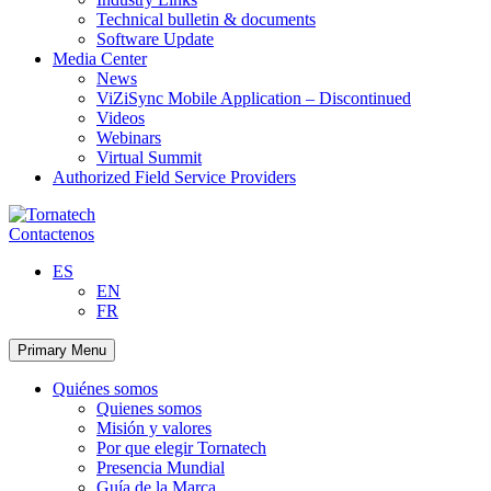
Technical bulletin & documents
Software Update
Media Center
News
ViZiSync Mobile Application – Discontinued
Videos
Webinars
Virtual Summit
Authorized Field Service Providers
Skip
to
Contactenos
content
ES
EN
FR
Primary Menu
Quiénes somos
Quienes somos
Misión y valores
Por que elegir Tornatech
Presencia Mundial
Guía de la Marca