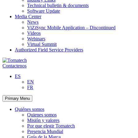
Technical bulletin & documents
Software Update
Media Center
News
ViZiSync Mobile Application – Discontinued
Videos
Webinars
Virtual Summit
Authorized Field Service Providers
Skip
to
Contactenos
content
ES
EN
FR
Primary Menu
Quiénes somos
Quienes somos
Misión y valores
Por que elegir Tornatech
Presencia Mundial
Guía de la Marca