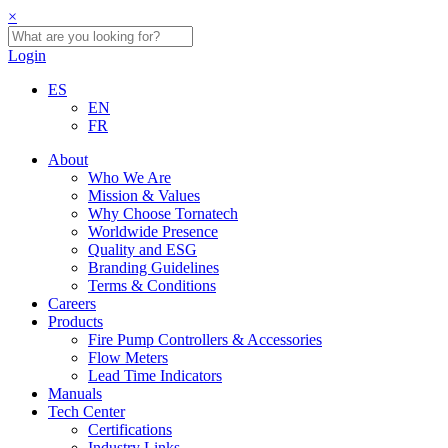
×
Login
ES
EN
FR
About
Who We Are
Mission & Values
Why Choose Tornatech
Worldwide Presence
Quality and ESG
Branding Guidelines
Terms & Conditions
Careers
Products
Fire Pump Controllers & Accessories
Flow Meters
Lead Time Indicators
Manuals
Tech Center
Certifications
Industry Links