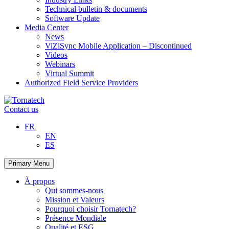
Technical bulletin & documents
Software Update
Media Center
News
ViZiSync Mobile Application – Discontinued
Videos
Webinars
Virtual Summit
Authorized Field Service Providers
Skip
to
Contact us
content
FR
EN
ES
Primary Menu
À propos
Qui sommes-nous
Mission et Valeurs
Pourquoi choisir Tornatech?
Présence Mondiale
Qualité et ESG