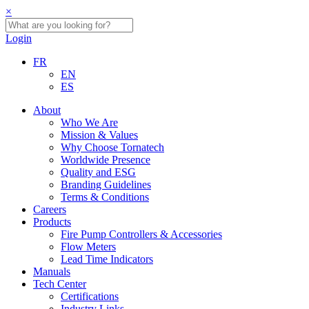
×
Login
FR
EN
ES
About
Who We Are
Mission & Values
Why Choose Tornatech
Worldwide Presence
Quality and ESG
Branding Guidelines
Terms & Conditions
Careers
Products
Fire Pump Controllers & Accessories
Flow Meters
Lead Time Indicators
Manuals
Tech Center
Certifications
Industry Links