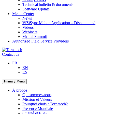
Technical bulletin & documents
Software Update
Media Center
News
ViZiSync Mobile Application – Discontinued
Videos
Webinars
Virtual Summit
Authorized Field Service Providers
Skip
to
Contact us
content
FR
EN
ES
Primary Menu
À propos
Qui sommes-nous
Mission et Valeurs
Pourquoi choisir Tornatech?
Présence Mondiale
Qualité et ESG