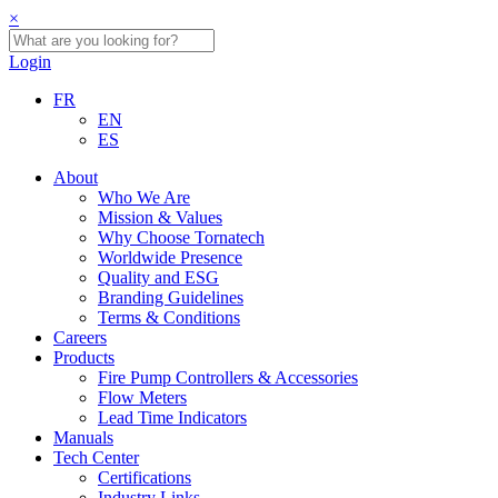
×
Login
FR
EN
ES
About
Who We Are
Mission & Values
Why Choose Tornatech
Worldwide Presence
Quality and ESG
Branding Guidelines
Terms & Conditions
Careers
Products
Fire Pump Controllers & Accessories
Flow Meters
Lead Time Indicators
Manuals
Tech Center
Certifications
Industry Links