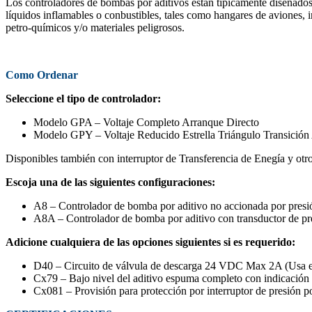
Los controladores de bombas por aditivos están típicamente diseñados
líquidos inflamables o conbustibles, tales como hangares de aviones, 
petro-químicos y/o materiales peligrosos.
Como Ordenar
Seleccione el tipo de controlador:
Modelo GPA – Voltaje Completo Arranque Directo
Modelo GPY – Voltaje Reducido Estrella Triángulo Transición 
Disponibles también con interruptor de Transferencia de Enegía y otr
Escoja una de las siguientes configuraciones:
A8 – Controlador de bomba por aditivo no accionada por presió
A8A – Controlador de bomba por aditivo con transductor de pr
Adicione cualquiera de las opciones siguientes si es requerido:
D40 – Circuito de válvula de descarga 24 VDC Max 2A (Usa el 
Cx79 – Bajo nivel del aditivo espuma completo con indicación
Cx081 – Provisión para protección por interruptor de presión po