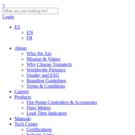
×
Login
ES
EN
FR
About
Who We Are
Mission & Values
Why Choose Tornatech
Worldwide Presence
Quality and ESG
Branding Guidelines
Terms & Conditions
Careers
Products
Fire Pump Controllers & Accessories
Flow Meters
Lead Time Indicators
Manuals
Tech Center
Certifications
Industry Links