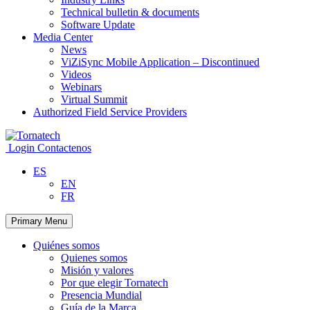
Technical bulletin & documents
Software Update
Media Center
News
ViZiSync Mobile Application – Discontinued
Videos
Webinars
Virtual Summit
Authorized Field Service Providers
Skip
to
Login
Contactenos
content
ES
EN
FR
Primary Menu
Quiénes somos
Quienes somos
Misión y valores
Por que elegir Tornatech
Presencia Mundial
Guía de la Marca