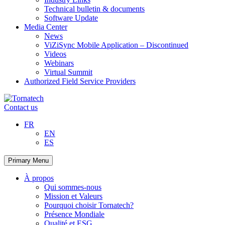
Technical bulletin & documents
Software Update
Media Center
News
ViZiSync Mobile Application – Discontinued
Videos
Webinars
Virtual Summit
Authorized Field Service Providers
Skip
to
Contact us
content
FR
EN
ES
Primary Menu
À propos
Qui sommes-nous
Mission et Valeurs
Pourquoi choisir Tornatech?
Présence Mondiale
Qualité et ESG