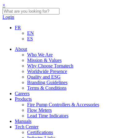
×
Login
FR
EN
ES
About
Who We Are
Mission & Values
Why Choose Tornatech
Worldwide Presence
Quality and ESG
Branding Guidelines
Terms & Conditions
Careers
Products
Fire Pump Controllers & Accessories
Flow Meters
Lead Time Indicators
Manuals
Tech Center
Certifications
Industry Links