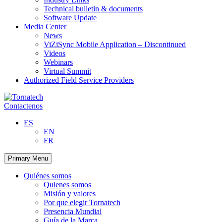
Technical bulletin & documents
Software Update
Media Center
News
ViZiSync Mobile Application – Discontinued
Videos
Webinars
Virtual Summit
Authorized Field Service Providers
Skip
to
Contactenos
content
ES
EN
FR
Primary Menu
Quiénes somos
Quienes somos
Misión y valores
Por que elegir Tornatech
Presencia Mundial
Guía de la Marca