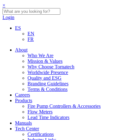
×
Login
ES
EN
FR
About
Who We Are
Mission & Values
Why Choose Tornatech
Worldwide Presence
Quality and ESG
Branding Guidelines
Terms & Conditions
Careers
Products
Fire Pump Controllers & Accessories
Flow Meters
Lead Time Indicators
Manuals
Tech Center
Certifications
Industry Links