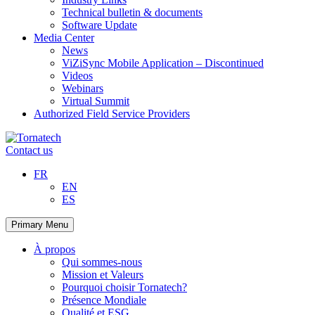
Technical bulletin & documents
Software Update
Media Center
News
ViZiSync Mobile Application – Discontinued
Videos
Webinars
Virtual Summit
Authorized Field Service Providers
Skip
to
Contact us
content
FR
EN
ES
Primary Menu
À propos
Qui sommes-nous
Mission et Valeurs
Pourquoi choisir Tornatech?
Présence Mondiale
Qualité et ESG