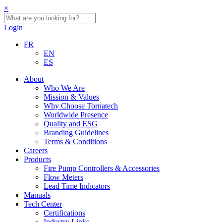
×
Login
FR
EN
ES
About
Who We Are
Mission & Values
Why Choose Tornatech
Worldwide Presence
Quality and ESG
Branding Guidelines
Terms & Conditions
Careers
Products
Fire Pump Controllers & Accessories
Flow Meters
Lead Time Indicators
Manuals
Tech Center
Certifications
Industry Links