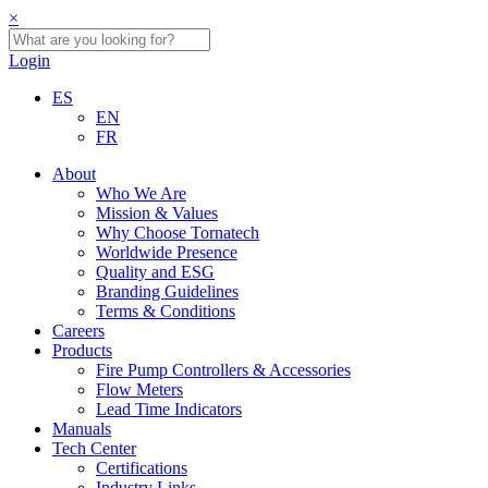
×
Login
ES
EN
FR
About
Who We Are
Mission & Values
Why Choose Tornatech
Worldwide Presence
Quality and ESG
Branding Guidelines
Terms & Conditions
Careers
Products
Fire Pump Controllers & Accessories
Flow Meters
Lead Time Indicators
Manuals
Tech Center
Certifications
Industry Links