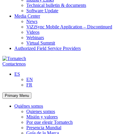
Technical bulletin & documents
Software Update
Media Center
News
ViZiSync Mobile Application – Discontinued
Videos
Webinars
Virtual Summit
Authorized Field Service Providers
Skip
to
Contactenos
content
ES
EN
FR
Primary Menu
Quiénes somos
Quienes somos
Misión y valores
Por que elegir Tornatech
Presencia Mundial
Guía de la Marca