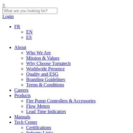
×
Login
FR
EN
ES
About
Who We Are
Mission & Values
Why Choose Tornatech
Worldwide Presence
Quality and ESG
Branding Guidelines
Terms & Conditions
Careers
Products
Fire Pump Controllers & Accessories
Flow Meters
Lead Time Indicators
Manuals
Tech Center
Certifications
Industry Links