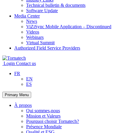
Technical bulletin & documents
Software Update
Media Center
News
ViZiSync Mobile Application – Discontinued
Videos
Webinars
Virtual Summit
Authorized Field Service Providers
Skip
to
Login
Contact us
content
FR
EN
ES
Primary Menu
À propos
Qui sommes-nous
Mission et Valeurs
Pourquoi choisir Tornatech?
Présence Mondiale
Qualité et ESG