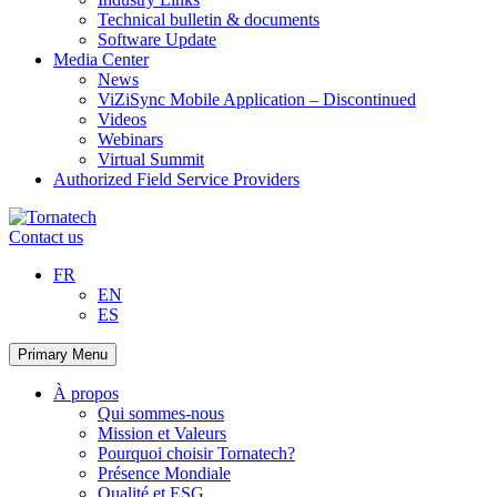
Technical bulletin & documents
Software Update
Media Center
News
ViZiSync Mobile Application – Discontinued
Videos
Webinars
Virtual Summit
Authorized Field Service Providers
Skip
to
Contact us
content
FR
EN
ES
Primary Menu
À propos
Qui sommes-nous
Mission et Valeurs
Pourquoi choisir Tornatech?
Présence Mondiale
Qualité et ESG