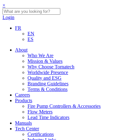
×
Login
FR
EN
ES
About
Who We Are
Mission & Values
Why Choose Tornatech
Worldwide Presence
Quality and ESG
Branding Guidelines
Terms & Conditions
Careers
Products
Fire Pump Controllers & Accessories
Flow Meters
Lead Time Indicators
Manuals
Tech Center
Certifications
Industry Links