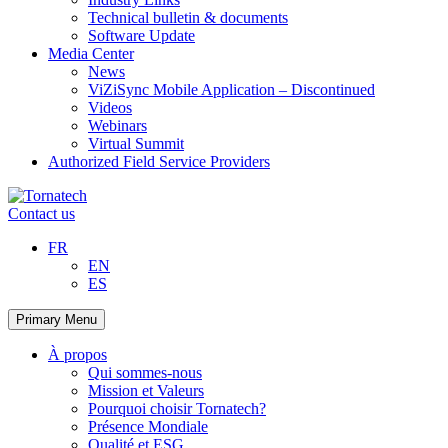
Technical bulletin & documents
Software Update
Media Center
News
ViZiSync Mobile Application – Discontinued
Videos
Webinars
Virtual Summit
Authorized Field Service Providers
Skip
to
Contact us
content
FR
EN
ES
Primary Menu
À propos
Qui sommes-nous
Mission et Valeurs
Pourquoi choisir Tornatech?
Présence Mondiale
Qualité et ESG