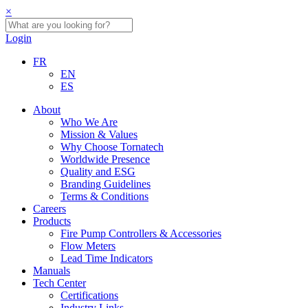
×
Login
FR
EN
ES
About
Who We Are
Mission & Values
Why Choose Tornatech
Worldwide Presence
Quality and ESG
Branding Guidelines
Terms & Conditions
Careers
Products
Fire Pump Controllers & Accessories
Flow Meters
Lead Time Indicators
Manuals
Tech Center
Certifications
Industry Links