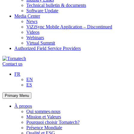
Technical bulletin & documents
Software Update
Media Center
News
ViZiSync Mobile Application – Discontinued
Videos
Webinars
Virtual Summit
Authorized Field Service Providers
Skip
to
Contact us
content
FR
EN
ES
Primary Menu
À propos
Qui sommes-nous
Mission et Valeurs
Pourquoi choisir Tornatech?
Présence Mondiale
Qualité et ESG