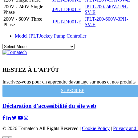
200V - 240V Single
JPLT-200-240V-1PH-
JPLT-DI001-E
Phase
SV-E
200V - 600V Three
JPLT-200-600V-3PH-
JPLT-DI001-E
Phase
SV-E
Model JPLT
Jockey Pump Controller
RESTEZ À L'AFFÛT
Inscrivez-vous pour en apprendre davantage sur nous et nos produits
SUBSCRIBE
Déclaration d'accessibilité du site web
© 2026 Tornatech All Rights Reserved |
Cookie Policy
|
Privacy and 