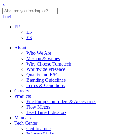
×
Login
FR
EN
ES
About
Who We Are
Mission & Values
Why Choose Tornatech
Worldwide Presence
Quality and ESG
Branding Guidelines
Terms & Conditions
Careers
Products
Fire Pump Controllers & Accessories
Flow Meters
Lead Time Indicators
Manuals
Tech Center
Certifications
Industry Links